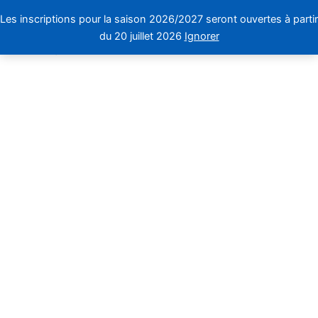
Lost Password
Aller
Les inscriptions pour la saison 2026/2027 seront ouvertes à partir
au
du 20 juillet 2026
Ignorer
contenu
[user_registration_lost_password]