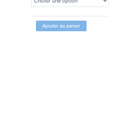
d’une
heure
Gym
Adaptée
Ajouter au panier